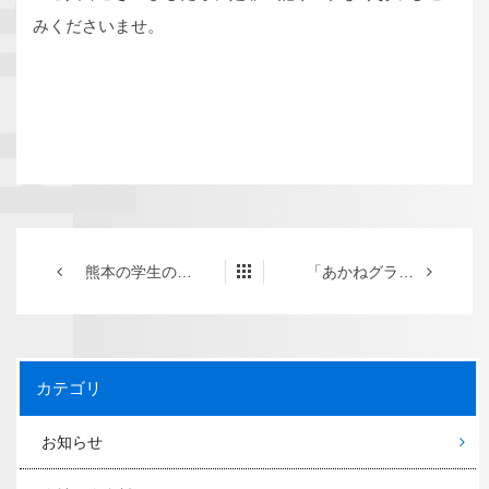
みくださいませ。
熊本の学生のための情報メディア「BorderLine」で弊社紹介記事が掲載されました
「あかねグラノラ・ロングライフ」のクラウドファンディング先行注文を開始いたしました
カテゴリ
お知らせ