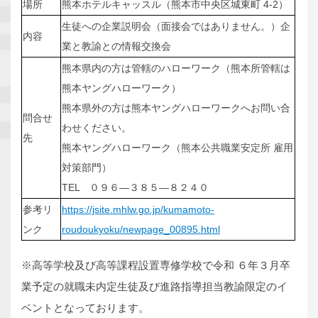
場所
熊本ホテルキャッスル（熊本市中央区城東町 4-2）
生徒への企業説明会（面接会ではありません。）企
内容
業と教諭との情報交換会
熊本県内の方は管轄のハローワーク（熊本所管轄は
熊本ヤングハローワーク）
熊本県外の方は熊本ヤングハローワークへお問い合
問合せ
わせください。
先
熊本ヤングハローワーク（熊本公共職業安定所 雇用
対策部門）
TEL ０９６―３８５―８２４０
参考リ
https://jsite.mhlw.go.jp/kumamoto-
ンク
roudoukyoku/newpage_00895.html
※高等学校及び高等課程設置専修学校で令和 ６年３月卒
業予定の就職未内定生徒及び進路指導担当教諭限定のイ
ベントとなっております。