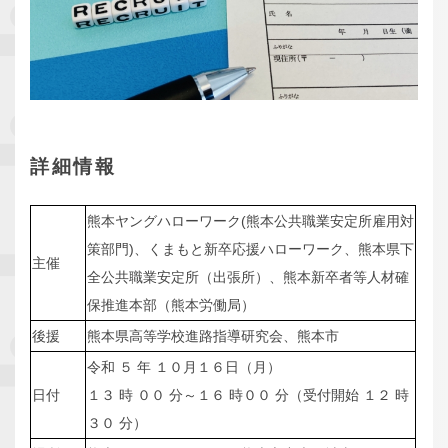
詳細情報
熊本ヤングハローワーク(熊本公共職業安定所雇用対
策部門)、くまもと新卒応援ハローワーク、熊本県下
主催
全公共職業安定所（出張所）、熊本新卒者等人材確
保推進本部（熊本労働局）
後援
熊本県高等学校進路指導研究会、熊本市
令和 ５ 年 １０月１６日（月）
日付
１３ 時 ００ 分～１６ 時００ 分（受付開始 １２ 時
３０ 分）