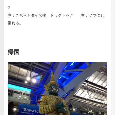
?
左：こちらもタイ名物 トゥクトゥク 右：ゾウにも
乗れる。
帰国