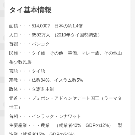
タイ基本情報
面積・・・514,000? 日本の約1.4倍
人口・・・6593万人 (2010年タイ国勢調査）
首都・・・バンコク
民族・・・タイ族 その他 華僑、マレー族、その他山
岳少数民族
言語・・・タイ語
宗教・・・仏教94%、イスラム教5%
政体・・・立憲君主制
元首・・・プミポン・アドゥンヤデート国王（ラーマ９
世王）
首相・・・インラック・シナワット
主要産業・・・農業 （就業者40% GDPの12%） 製
造業（就業者15% GDPの34%）