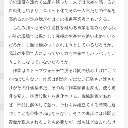
その速度を速めて生産を競った。人では限界を感じると
自動化も始まり、ロボット化でその一人当たりの生産を
高めるのが進み我が社はその推進事業者ともいえる。
ちなみ我々はその生産性を極める事業を営みながら我
が社の現場では果たして究極の生産性を追い求めている
だろか。手順は極めつくされようとしているだろうか、
我流の集団で人によってやり方も生産性もバラバラとい
うことになっていないだろうか。
作業はストップウォッチで測る時間の積み上げに近づ
かねばならない。作業は創造的ではない正確さと速さだ
けがその評価基準だ。その為に作業順番を変え、使う道
具を変え、準備段取りを進化させる。機械装置であれ
ば、部品に解体して並べ、それを再組立てする時間に近
づくことを目指さねばならない。そこの進歩には時間と
資金が投入されることも必要だが、最も注ぎ込まれなけ