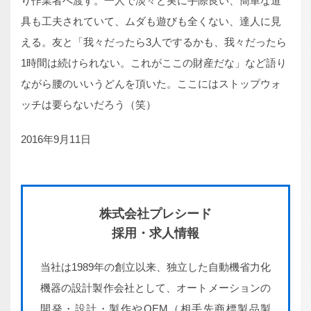
り作業者へ渡す。一人で淡々と実に手際良い、簡単な道
具も工夫されていて、ムダも遊びも全くない、達人に見
える。友と「我々だったら3人でするかも、我々だったら
1時間は続けられない。これがここの財産だな」など語り
ながら腰のいいうどんを頂いた。ここにはストップウォ
ッチは要らないだろう（笑）
2016年9月11日
株式会社プレシード
採用・求人情報
当社は1989年の創立以来、独立した自動機省力化
機器の設計製作会社として、オートメーションの
開発・設計・製作やOEM（相手先商標製品製