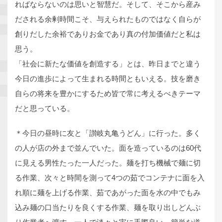
ればならないのは思いと智慧だ。そして、そこから産み
だされる余剰時間こそ、与えられたものではなく自らが
創りだした余裕でありお金であり真の付加価値だと私は
思う。
「社会に新たな価値を創造する」とは、昨日までと違う
今日の進歩によって生まれる時間ともいえる。技を磨き
自らの将来を豊かにするため皆で常に考えるべきテーマ
だと思っている。
＊今日の昼時に友と「讃岐丸亀うどん」に行った。多く
の人が店の外まで並んでいた。面を造っているのは60代
に見える男性たった一人だった。麺を打ち機械で麺に切
る作業、次々と時間を測って4つの茹でコンテナに面を入
れ順に麺を上げる作業、茹であがった面を水の中でもみ
込み麺の口当たりを良くする作業、麺を取り出しどんぶ