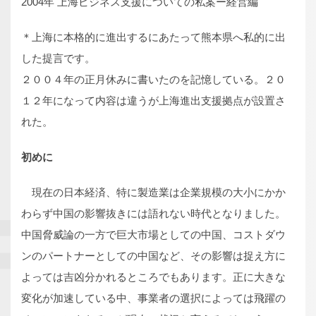
2004年 上海ビジネス支援についての私案ー経営編
＊上海に本格的に進出するにあたって熊本県へ私的に出
した提言です。
２００４年の正月休みに書いたのを記憶している。２０
１２年になって内容は違うが上海進出支援拠点が設置さ
れた。
初めに
現在の日本経済、特に製造業は企業規模の大小にかか
わらず中国の影響抜きには語れない時代となりました。
中国脅威論の一方で巨大市場としての中国、コストダウ
ンのパートナーとしての中国など、その影響は捉え方に
よっては吉凶分かれるところでもあります。正に大きな
変化が加速している中、事業者の選択によっては飛躍の