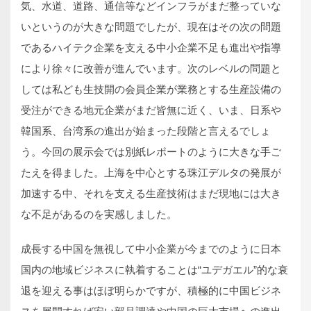
気、水道、道路、通信等などインフラがまだ整っていな
いというのが大きな問題でしたが、現在はその次の問題
であるハイテク企業を支える中小企業不足も進出や指導
により徐々に改善が進んでいます。次のレベルの問題と
しては私ども生技開の会員企業が業務とする生産設備の
受注ができる地元企業がまだ皆無に近く、いま、日系や
韓国系、台湾系の進出が始まった段階と言えるでしょ
う。今回の展示会では別紙レポートのように大きな手ご
たえを得ました。上海を中心とする珠江デルタの発展が
加速する中、それを支える生産技術はまだ現地には大き
な不足があるのを実感しました。
成長する中国を無視して中小企業が今までのように日本
国内の地域ビジネスに執着することは“ユデガエル”的な衰
退を迎える事はほぼ明らかですが、積極的に中国ビジネ