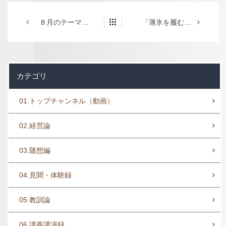
８月のテーマ「変化せよ。自分を変え、組織を変える」
「薄氷を履む思い」で経営二十年
カテゴリ
01.トップチャンネル（動画）
02.経営論
03.随想編
04.見聞・体験録
05.教訓論
06.講義講演録