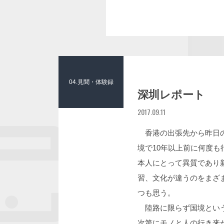
04.見聞・体験録
深圳レポート
2017.09.11
香港の出張先から昨日の
境で10年以上前に何度
本人にとって異質であり
習、文化が違うのをまざ
つも思う。
陸路に限らず国境という
次第にモノと人の行き来