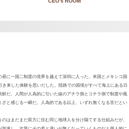
CEO's ROOM
昼に一国二制度の境界を越えて深圳に入った。米国とメキシコ国
も行き来した体験を思いだした。陸路での国境がすべて海上にある日
新鮮だ。人間が人為的に引いた線のアチラ側とコチラ側で制度や風
まざと感じる一瞬だ。人為的である以上、いずれ無くなる筈だとい
のはまだまだ双方に住む同じ地球人を分け隔てする仕組みだが、
が加速し、次第にその差と違いが無くなっていくものだと個人的に