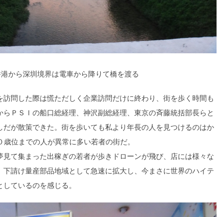
香港から深圳境界は電車から降りて橋を渡る
訪問した際は慌ただしく企業訪問だけに終わり、街を歩く時間も
からＰＳＩの船口総経理、神沢副総経理、東京の斉藤統括部長らと
しだが散策できた。街を歩いても私より年長の人を見つけるのはか
４０歳位までの人が異常に多い若者の街だ。
見て集まった出稼ぎの若者が歩きドローンが飛び、店には様々な
。下請け量産部品地域として急速に拡大し、今まさに世界のハイテ
としているのを感じる。