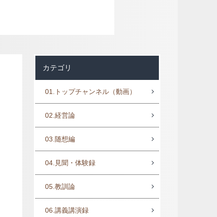
カテゴリ
01.トップチャンネル（動画）
02.経営論
03.随想編
04.見聞・体験録
05.教訓論
06.講義講演録