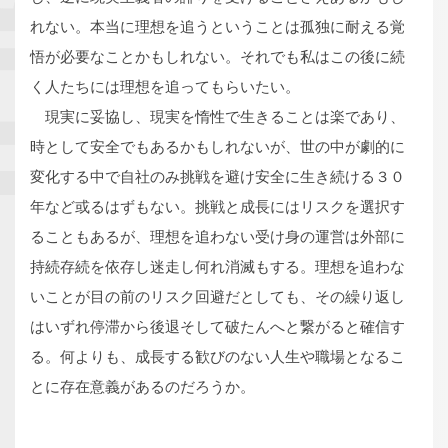
れない。本当に理想を追うということは孤独に耐える覚
悟が必要なことかもしれない。それでも私はこの後に続
く人たちには理想を追ってもらいたい。
現実に妥協し、現実を惰性で生きることは楽であり、
時として安全でもあるかもしれないが、世の中が劇的に
変化する中で自社のみ挑戦を避け安全に生き続ける３０
年など或るはずもない。挑戦と成長にはリスクを選択す
ることもあるが、理想を追わない受け身の運営は外部に
持続存続を依存し迷走し何れ消滅もする。理想を追わな
いことが目の前のリスク回避だとしても、その繰り返し
はいずれ停滞から後退そして破たんへと繋がると確信す
る。何よりも、成長する歓びのない人生や職場となるこ
とに存在意義があるのだろうか。