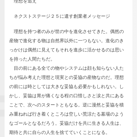
理想を追え
ネクストステージ２５に遺す創業者メッセージ
理想を持つ者のみが世の中を進化させてきた。偶然の
産物で進化する物は自然界以外に一つもない。進化のき
っかけは偶然に見えてもそれを進歩に活かせるのは思い
を持った人間たちだ。
目の前にある全ての物やシステムは顔も知らない人た
ちが悩み考えた理想と現実との妥協の産物なのだ。理想
の前には時としては大きな妥協も必要かもしれない。し
かし、妥協は胃が痛くなる程の口惜しさと涙と共にある
ことで、次へのスタートともなる。逆に漫然と妥協を積
み重ねれば行き着くところは空しい荒涼たる墓場のよう
なゴールとなるだろう。妥協だけを共に生きる人生は、
期待と共に自らの人生を捨てていくことになる。