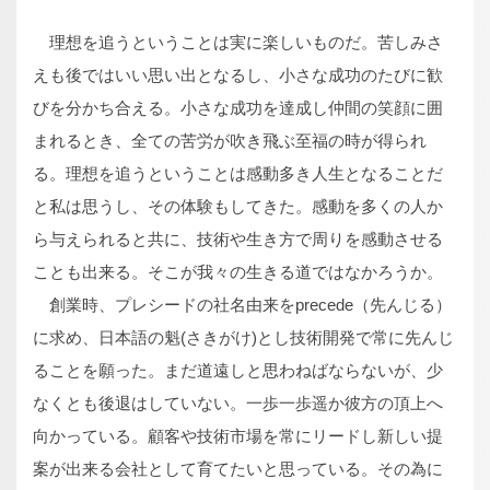
理想を追うということは実に楽しいものだ。苦しみさ
えも後ではいい思い出となるし、小さな成功のたびに歓
びを分かち合える。小さな成功を達成し仲間の笑顔に囲
まれるとき、全ての苦労が吹き飛ぶ至福の時が得られ
る。理想を追うということは感動多き人生となることだ
と私は思うし、その体験もしてきた。感動を多くの人か
ら与えられると共に、技術や生き方で周りを感動させる
ことも出来る。そこが我々の生きる道ではなかろうか。
創業時、プレシードの社名由来をprecede（先んじる）
に求め、日本語の魁(さきがけ)とし技術開発で常に先んじ
ることを願った。まだ道遠しと思わねばならないが、少
なくとも後退はしていない。一歩一歩遥か彼方の頂上へ
向かっている。顧客や技術市場を常にリードし新しい提
案が出来る会社として育てたいと思っている。その為に