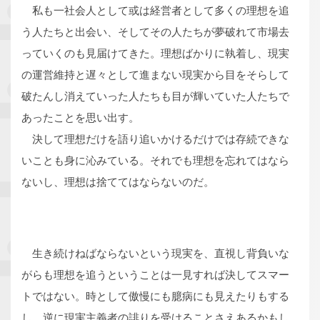
私も一社会人として或は経営者として多くの理想を追
う人たちと出会い、そしてその人たちが夢破れて市場去
っていくのも見届けてきた。理想ばかりに執着し、現実
の運営維持と遅々として進まない現実から目をそらして
破たんし消えていった人たちも目が輝いていた人たちで
あったことを思い出す。
決して理想だけを語り追いかけるだけでは存続できな
いことも身に沁みている。それでも理想を忘れてはなら
ないし、理想は捨ててはならないのだ。
生き続けねばならないという現実を、直視し背負いな
がらも理想を追うということは一見すれば決してスマー
トではない。時として傲慢にも臆病にも見えたりもする
し、逆に現実主義者の誹りを受けることさえあるかもし