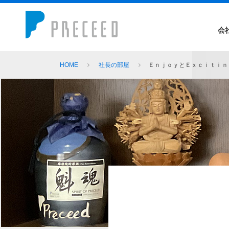
会
HOME
社長の部屋
ＥｎｊｏｙとＥｘｃｉｔｉｎ