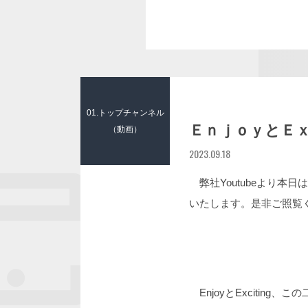
01.トップチャンネル
ＥｎｊｏｙとＥ
（動画）
2023.09.18
弊社Youtubeより本
いたします。是非ご照覧
EnjoyとExcitin