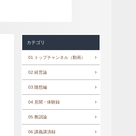
カテゴリ
01.トップチャンネル（動画）
02.経営論
03.随想編
04.見聞・体験録
05.教訓論
06.講義講演録