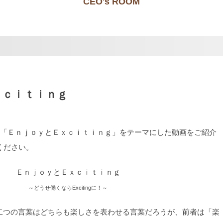
CEO's ROOM
ｘｃｉｔｉｎｇ
日は「ＥｎｊｏｙとＥｘｃｉｔｉｎｇ」をテーマにした動画をご紹介
ください。
ＥｎｊｏｙとＥｘｃｉｔｉｎｇ
～どうせ働くならExcitingに！～
g、この二つの言葉はどちらも楽しさを表わせる言葉だろうが、前者は「楽