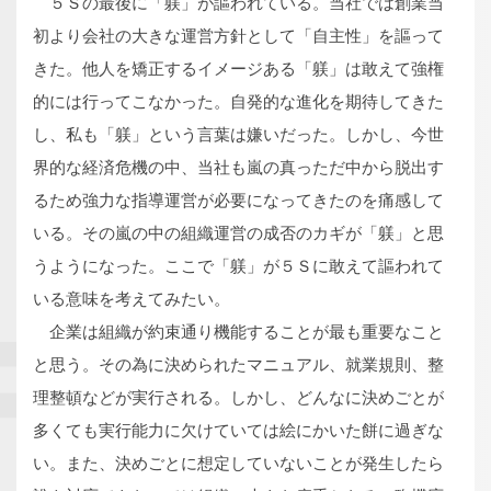
５Ｓの最後に「躾」が謳われている。当社では創業当
初より会社の大きな運営方針として「自主性」を謳って
きた。他人を矯正するイメージある「躾」は敢えて強権
的には行ってこなかった。自発的な進化を期待してきた
し、私も「躾」という言葉は嫌いだった。しかし、今世
界的な経済危機の中、当社も嵐の真っただ中から脱出す
るため強力な指導運営が必要になってきたのを痛感して
いる。その嵐の中の組織運営の成否のカギが「躾」と思
うようになった。ここで「躾」が５Ｓに敢えて謳われて
いる意味を考えてみたい。
企業は組織が約束通り機能することが最も重要なこと
と思う。その為に決められたマニュアル、就業規則、整
理整頓などが実行される。しかし、どんなに決めごとが
多くても実行能力に欠けていては絵にかいた餅に過ぎな
い。また、決めごとに想定していないことが発生したら