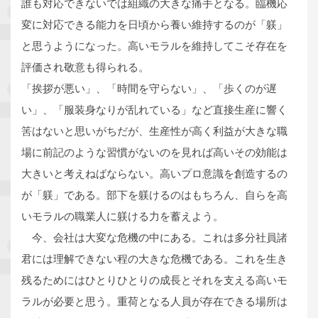
誰も対応できないでは組織の大きな痛手となる。臨機応
変に対応できる能力を日頃から養い維持するのが「躾」
と思うようになった。高いモラルを維持してこそ存在を
評価され敬意も得られる。
「挨拶が悪い」、「時間を守らない」、「歩くのが遅
い」、「服装身なりが乱れている」など直接生産に響く
筈はないと思いがちだが、生産性が高く利益が大きな職
場に前記のような習慣がないのを見れば高いその効能は
大きいと考えねばならない。高いプロ意識を創造するの
が「躾」である。部下を躾けるのはもちろん、自らを高
いモラルの職業人に躾ける力を蓄えよう。
今、会社は大変な危機の中にある。これは多分社員諸
君には理解できない程の大きな危機である。これを生き
残るためにはひとりひとりの成長とそれを支える高いモ
ラルが必要と思う。重荷となる人員が存在できる場所は